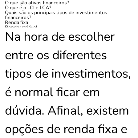
O que são ativos financeiros?
O que é o LCI e LCA?
Quais são os principais tipos de investimentos
financeiros?
Renda fixa
Renda variável
Na hora de escolher
Qual é o melhor tipo de investimento?
Quais são os 3 tipos de investimentos financeiros mais
seguros?
Qual o investimento que dá mais lucro?
entre os diferentes
Como investir no mercado financeiro?
tipos de investimentos,
é normal ficar em
dúvida. Afinal, existem
opções de renda fixa e