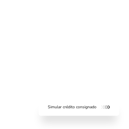
Consignado
Fácil de pedir e
pagar
A melhor opção de crédito para servidores públicos municip
aposentados, pensionistas do INSS e trabalhadores de e
Bari. É um empréstimo com juros baixos e a facilidade da p
seu salário ou benefício.
Simular crédito consignado