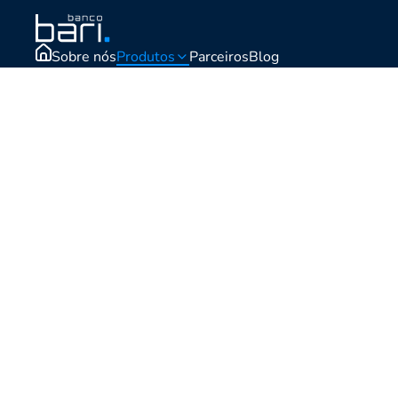
Sobre nós
Produtos
Parceiros
Blog
Simular crédito
Empréstimo Consigna