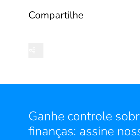
Compartilhe
Ganhe controle sobr
finanças: assine nos