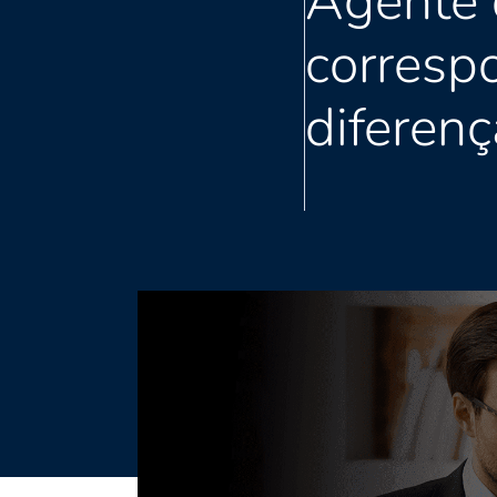
Agente d
corresp
diferenç