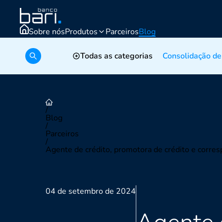
Sobre nós
Produtos
Parceiros
Blog
Simular crédito
Todas as categorias
Consolidação de
/
Blog
/
Parceiros
/
Agente de crédito, promotora de crédito e corres
04 de setembro de 2024