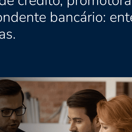
e crédito, promotora 
ondente bancário: en
as.