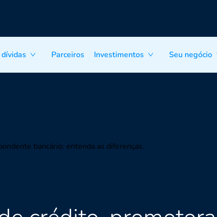
 dívidas
Parceiros
Investimentos
Seu negócio
pondente bancário: entenda as diferenças.