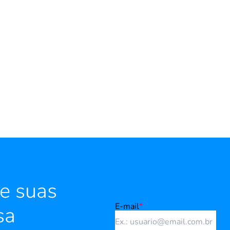
e suas
E-mail
*
sa