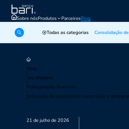
Sobre nós
Produtos
Parceiros
Blog
Simular crédito
Todas as categorias
Consolidação de
/
Blog
/
Seu dinheiro
/
Planejamento financeiro
/
Simulação de empréstimo: como fazer e compara
21 de julho de 2026