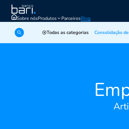
Sobre nós
Produtos
Parceiros
Blog
Simular crédito
Todas as categorias
Consolidação de
Emp
Art