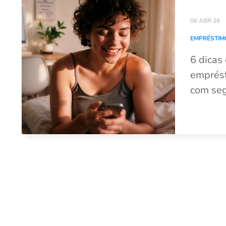
06 ABR 26
EMPRÉSTIM
6 dicas
emprést
com se