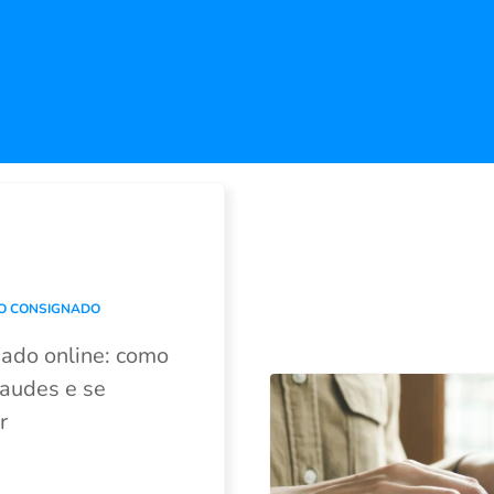
O CONSIGNADO
ado online: como
raudes e se
r