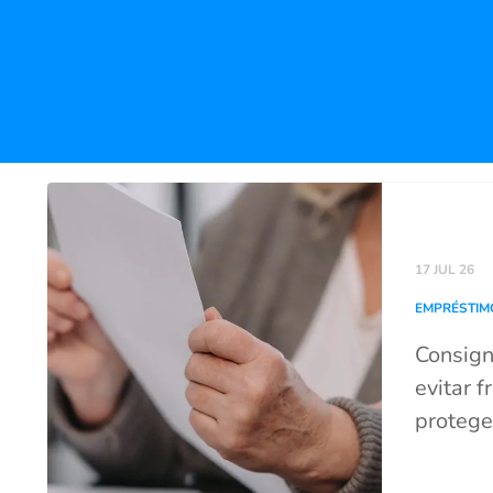
17 JUL 26
EMPRÉSTIM
Consign
evitar f
protege