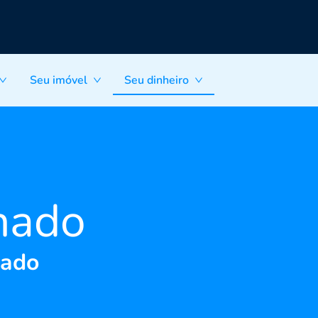
Seu imóvel
Seu dinheiro
nado
nado