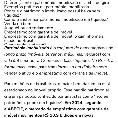
Diferença entre patrimônio imobilizado e capital de giro
Exemplos práticos de patrimônio imobilizado
Por que o patrimônio imobilizado possui baixa sem
liquidez?
Como transformar patrimônio imobilizado em liquidez?
Venda do bem
Aluguel ou arrendamento
Empréstimo com garantia de imóvel
Empréstimo com garantia de imóvel: o caminho mais
usado no Brasil
Quem pode contratar?
Patrimônio imobilizado
é o conjunto de bens tangíveis de
Quando faz sentido transformar patrimônio imobilizado
em liquidez?
longo prazo (imóveis, terrenos, máquinas, veículos) com
Simule antes de decidir
vida útil superior a 12 meses e baixa liquidez. No Brasil, a
Perguntas frequentes
Patrimônio imobilizado é a mesma coisa que ativo
forma mais usada para transformá-lo em dinheiro sem
imobilizado?
vender o ativo é o empréstimo com garantia de imóvel.
Preciso vender o imóvel para transformar patrimônio
imobilizado em dinheiro?
Imóvel financiado entra no patrimônio imobilizado?
Para milhões de brasileiros, o maior bem da família está
Qual a diferença entre patrimônio imobilizado e
estacionado no imóvel próprio. Esse padrão patrimonial
patrimônio líquido?
cria um paradoxo conhecido por analistas como "rico em
patrimônio, pobre em liquidez".
Em 2024, segundo
a
ABECIP
, o mercado de empréstimo com garantia de
imóvel movimentou R$ 10,9 bilhões em novas