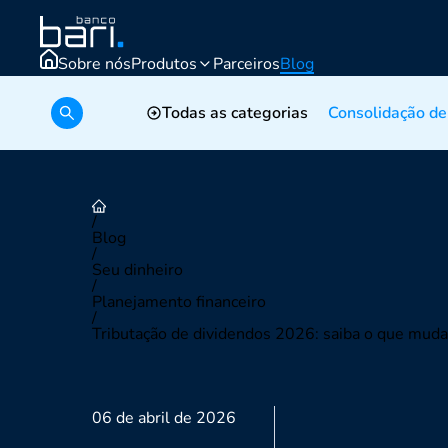
Sobre nós
Produtos
Parceiros
Blog
Simular crédito
Todas as categorias
Consolidação de
/
Blog
/
Seu dinheiro
/
Planejamento financeiro
/
Tributação de dividendos 2026: saiba o que muda
06 de abril de 2026