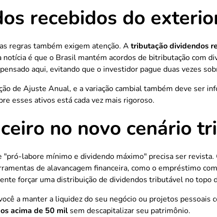
os recebidos do exterior
l, as regras também exigem atenção. A
tributação dividendos r
 notícia é que o Brasil mantém acordos de bitributação com d
mpensado aqui, evitando que o investidor pague duas vezes so
ão de Ajuste Anual, e a variação cambial também deve ser inf
e esses ativos está cada vez mais rigoroso.
eiro no novo cenário tr
de "pró-labore mínimo e dividendo máximo" precisa ser revista. 
erramentas de alavancagem financeira, como o empréstimo com 
nte forçar uma distribuição de dividendos tributável no topo d
ocê a manter a liquidez do seu negócio ou projetos pessoais 
dos acima de 50 mil
sem descapitalizar seu patrimônio.