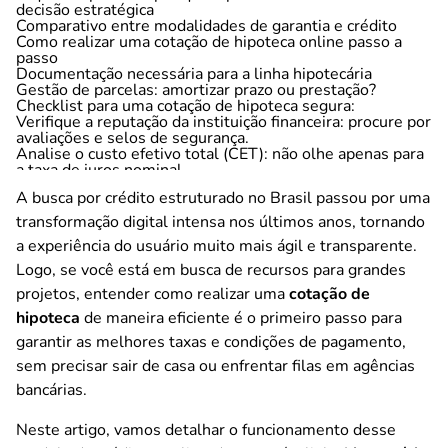
decisão estratégica
Comparativo entre modalidades de garantia e crédito
Como realizar uma cotação de hipoteca online passo a
passo
Documentação necessária para a linha hipotecária
Gestão de parcelas: amortizar prazo ou prestação?
Checklist para uma cotação de hipoteca segura:
Verifique a reputação da instituição financeira: procure por
avaliações e selos de segurança.
Analise o custo efetivo total (CET): não olhe apenas para
a taxa de juros nominal.
Confira as opções de indexador: o contrato será corrigido
A busca por crédito estruturado no Brasil passou por uma
pelo IPCA, Selic ou será pré-fixado?
Avalie os seguros obrigatórios: morte e invalidez
transformação digital intensa nos últimos anos, tornando
permanente (MIP) e danos físicos ao imóvel (DFI).
a experiência do usuário muito mais ágil e transparente.
Planeje o uso do recurso: use o crédito de forma
produtiva para gerar novos ativos.
Logo, se você está em busca de recursos para grandes
O futuro da hipoteca e do home equity no brasil
projetos, entender como realizar uma
cotação de
Próximos passos para sua cotação
hipoteca
de maneira eficiente é o primeiro passo para
garantir as melhores taxas e condições de pagamento,
sem precisar sair de casa ou enfrentar filas em agências
bancárias.
Neste artigo, vamos detalhar o funcionamento desse