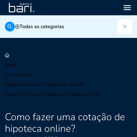
Todas as categorias
/
Blog
/
Seu imóvel
/
Empréstimo com Garantia de Imóvel
/
Como fazer uma cotação de hipoteca online?
Como fazer uma cotação de
hipoteca online?