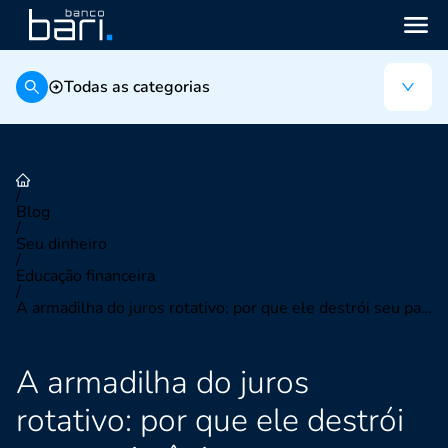
Todas as categorias
/
Blog
/
Seu dinheiro
/
Educação financeira
/
A armadilha do juros rotativo: por que ele destrói seu patrimônio
A armadilha do juros
rotativo: por que ele destrói