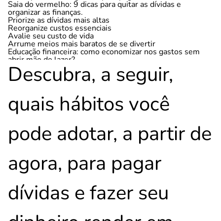
Saia do vermelho: 9 dicas para quitar as dívidas e
organizar as finanças.
Priorize as dívidas mais altas
Reorganize custos essenciais
Avalie seu custo de vida
Arrume meios mais baratos de se divertir
Educação financeira: como economizar nos gastos sem
abrir mão do lazer?
Descubra, a seguir,
Foque em outros tipos de atividade física
Use o cartão de crédito com inteligência
Crie metas
Invista seu dinheiro em carteiras que rendem mais que a
quais hábitos você
poupança
Investimentos: entenda porque a poupança não é a
melhor forma de aplicar o seu dinheiro
pode adotar, a partir de
agora, para pagar
dívidas e fazer seu