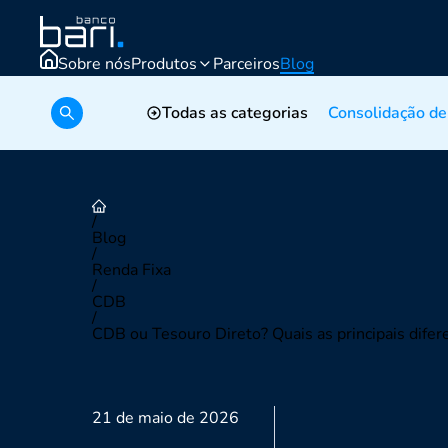
Sobre nós
Produtos
Parceiros
Blog
Simular crédito
Todas as categorias
Consolidação de
/
Blog
/
Renda Fixa
/
CDB
/
CDB ou Tesouro Direto? Quais as principais difere
21 de maio de 2026