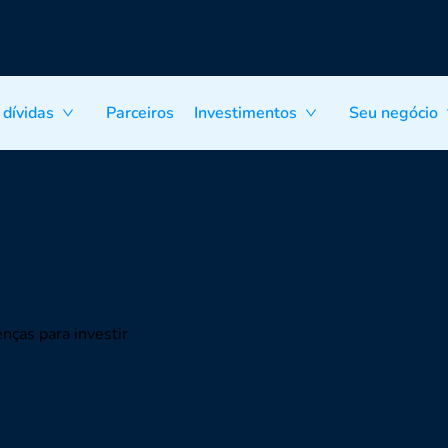
 dívidas
Parceiros
Investimentos
Seu negócio
nças para investir