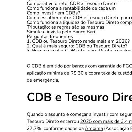
Comparativo direto: CDB x Tesouro Direto
Como funciona a rentabilidade de cada um
Como investir em CDBs?
Como escolher entre CDB e Tesouro Direto para 
Como funciona a liquidez do Tesouro Direto com
Tributação: as regras são as mesmas
Simule e invista pelo Banco Bari
Perguntas frequentes
1. CDB ou Tesouro Direto rende mais em 2026?
2. Qual é mais seguro: CDB ou Tesouro Direto?
3. Posso resgatar CDB e Tesouro Direto a qual
4. Qual o valor mínimo para investir em CDB e T
O
CDB é emitido por bancos com garantia do FGC 
aplicação mínima de R$ 30 e cobra taxa de custó
de emergência.
CDB e Tesouro Diret
Quando o assunto é começar a investir com segur
Tesouro Direto encerrou
2025 com mais de 3,4 mi
27,7%
conforme dados da
Ambima
(Associação B