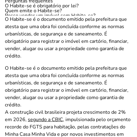
Perguntas frequentes
O Habite-se é obrigatório por lei?
Quem emite o Habite-se?
Posso vender um imóvel sem Habite-se?
O Habite-se é o documento emitido pela prefeitura que
Habite-se vence?
Posso usar o imóvel como garantia em empréstimo sem
atesta que uma obra foi concluída conforme as normas
Habite-se?
urbanísticas, de segurança e de saneamento. É
Use seu imóvel regularizado para conquistar crédito mais
inteligente
obrigatório para registrar o imóvel em cartório, financiar,
vender, alugar ou usar a propriedade como garantia de
crédito.
O Habite-se é o documento emitido pela prefeitura que
atesta que uma obra foi concluída conforme as normas
urbanísticas, de segurança e de saneamento. É
obrigatório para registrar o imóvel em cartório, financiar,
vender, alugar ou usar a propriedade como garantia de
crédito.
A construção civil brasileira projeta crescimento de 2%
em 2026,
segundo a CBIC
, impulsionada pelo orçamento
recorde do FGTS para habitação, pelas contratações do
Minha Casa Minha Vida e por novos investimentos em